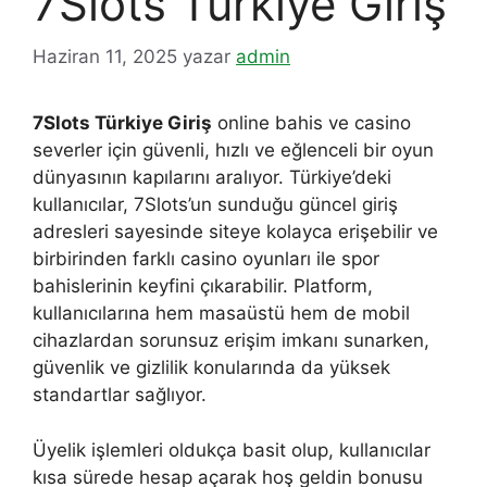
7Slots Türkiye Giriş
Haziran 11, 2025
yazar
admin
7Slots Türkiye Giriş
online bahis ve casino
severler için güvenli, hızlı ve eğlenceli bir oyun
dünyasının kapılarını aralıyor. Türkiye’deki
kullanıcılar, 7Slots’un sunduğu güncel giriş
adresleri sayesinde siteye kolayca erişebilir ve
birbirinden farklı casino oyunları ile spor
bahislerinin keyfini çıkarabilir. Platform,
kullanıcılarına hem masaüstü hem de mobil
cihazlardan sorunsuz erişim imkanı sunarken,
güvenlik ve gizlilik konularında da yüksek
standartlar sağlıyor.
Üyelik işlemleri oldukça basit olup, kullanıcılar
kısa sürede hesap açarak hoş geldin bonusu