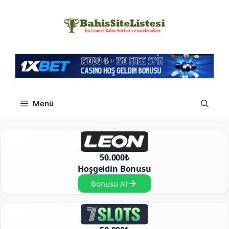
İçeriğe
atla
Menü
50.000₺
Hoşgeldin Bonusu
Bonusu Al