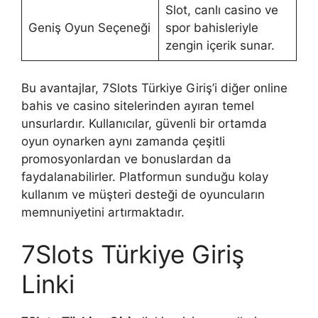
Slot, canlı casino ve
Geniş Oyun Seçeneği
spor bahisleriyle
zengin içerik sunar.
Bu avantajlar, 7Slots Türkiye Giriş’i diğer online
bahis ve casino sitelerinden ayıran temel
unsurlardır. Kullanıcılar, güvenli bir ortamda
oyun oynarken aynı zamanda çeşitli
promosyonlardan ve bonuslardan da
faydalanabilirler. Platformun sunduğu kolay
kullanım ve müşteri desteği de oyuncuların
memnuniyetini artırmaktadır.
7Slots Türkiye Giriş
Linki