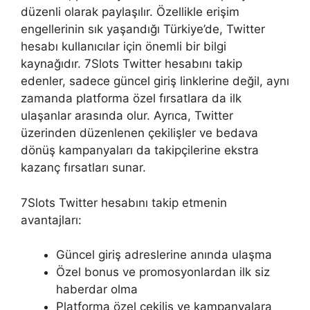
düzenli olarak paylaşılır. Özellikle erişim
engellerinin sık yaşandığı Türkiye’de, Twitter
hesabı kullanıcılar için önemli bir bilgi
kaynağıdır. 7Slots Twitter hesabını takip
edenler, sadece güncel giriş linklerine değil, aynı
zamanda platforma özel fırsatlara da ilk
ulaşanlar arasında olur. Ayrıca, Twitter
üzerinden düzenlenen çekilişler ve bedava
dönüş kampanyaları da takipçilerine ekstra
kazanç fırsatları sunar.
7Slots Twitter hesabını takip etmenin
avantajları:
Güncel giriş adreslerine anında ulaşma
Özel bonus ve promosyonlardan ilk siz
haberdar olma
Platforma özel çekiliş ve kampanyalara