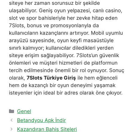
siteye her zaman sorunsuz bir şekilde
ulaşabiliyor. Geniş oyun yelpazesi, canlı casino,
slot ve spor bahisleriyle her zevke hitap eden
7Slots, bonus ve promosyonlarıyla da
kullanıcıların kazançlarını artırıyor. Mobil uyumlu
arayüzü sayesinde, oyun keyfi masaüstüyle
sınırlı kalmıyor; kullanıcılar diledikleri yerden
siteye erişim sağlayabiliyor. 7Slots’un güvenlik
önlemleri ve müşteri hizmetleri de platformun
tercih edilmesinde önemli bir rol oynuyor. Sonuç
olarak,
7Slots Türkiye Giriş
ile hem eğlenceli
hem de kazançlı bir oyun deneyimi yaşamak
isteyenler için ideal bir adres olarak öne çıkıyor.
Kategoriler
Genel
Betandyou Apk İndir
Kazandıran Bahis Siteleri