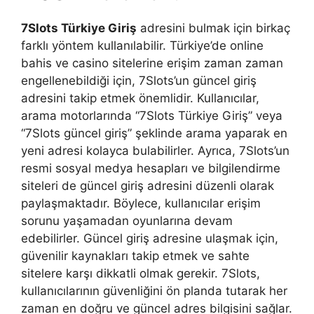
7Slots Türkiye Giriş
adresini bulmak için birkaç
farklı yöntem kullanılabilir. Türkiye’de online
bahis ve casino sitelerine erişim zaman zaman
engellenebildiği için, 7Slots’un güncel giriş
adresini takip etmek önemlidir. Kullanıcılar,
arama motorlarında “7Slots Türkiye Giriş” veya
“7Slots güncel giriş” şeklinde arama yaparak en
yeni adresi kolayca bulabilirler. Ayrıca, 7Slots’un
resmi sosyal medya hesapları ve bilgilendirme
siteleri de güncel giriş adresini düzenli olarak
paylaşmaktadır. Böylece, kullanıcılar erişim
sorunu yaşamadan oyunlarına devam
edebilirler. Güncel giriş adresine ulaşmak için,
güvenilir kaynakları takip etmek ve sahte
sitelere karşı dikkatli olmak gerekir. 7Slots,
kullanıcılarının güvenliğini ön planda tutarak her
zaman en doğru ve güncel adres bilgisini sağlar.