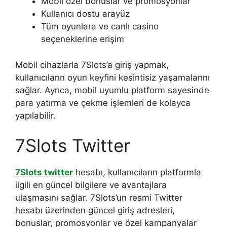
Mobil özel bonuslar ve promosyonlar
Kullanıcı dostu arayüz
Tüm oyunlara ve canlı casino
seçeneklerine erişim
Mobil cihazlarla 7Slots’a giriş yapmak,
kullanıcıların oyun keyfini kesintisiz yaşamalarını
sağlar. Ayrıca, mobil uyumlu platform sayesinde
para yatırma ve çekme işlemleri de kolayca
yapılabilir.
7Slots Twitter
7Slots twitter
hesabı, kullanıcıların platformla
ilgili en güncel bilgilere ve avantajlara
ulaşmasını sağlar. 7Slots’un resmi Twitter
hesabı üzerinden güncel giriş adresleri,
bonuslar, promosyonlar ve özel kampanyalar