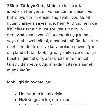
7Slots Türkiye Giriş Mobil
ile kullanıcılar,
istedikleri her yerden ve her zaman casino ve
bahis oyunlarına erişim sağlayabiliyor. Mobil
uyumlu arayüz sayesinde, hem Android hem de
iOS cihazlarda hızlı ve sorunsuz bir oyun
deneyimi sunuluyor. 7Slots mobil uygulaması
veya mobil web sitesi, masaüstü sürümdeki tüm
özellikleri destekler ve kullanıcıların güvenliğini
ön planda tutar. Mobil giriş işlemleri de oldukça
basittir; güncel giriş adresi üzerinden mobil
tarayıcıdan veya uygulamadan siteye erişmek
mümkündür.
Mobil girişin avantajları:
Her yerden kolay erişim
Hızlı ve güvenli işlem imkanı