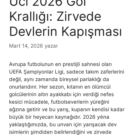
Ucl 2026 Gol
Krallığı: Zirvede
Devlerin Kapışması
Mart 14, 2026
yazar
Avrupa futbolunun en prestijli sahnesi olan
UEFA Şampiyonlar Ligi, sadece takım zaferlerini
değil, aynı zamanda bireysel parlaklığı da
onurlandırır. Her sezon, kıtanın en ölümcül
golcülerinin altın ayakkabı için verdiği nefes
kesici mücadele, futbolseverlerin yüreğini
ağzına getirir ve bu yarış, kupanın kendisi kadar
büyük bir heyecan kaynağıdır. 2026 yılına
yaklaştığımızda, bu unvan için yarışacak dev
isimlerin şimdiden belirlendiğini ve zirvede