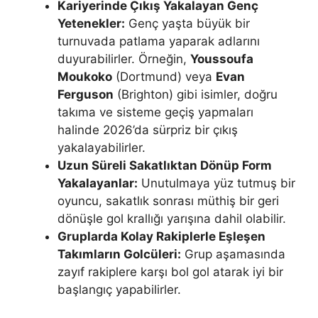
Kariyerinde Çıkış Yakalayan Genç
Yetenekler:
Genç yaşta büyük bir
turnuvada patlama yaparak adlarını
duyurabilirler. Örneğin,
Youssoufa
Moukoko
(Dortmund) veya
Evan
Ferguson
(Brighton) gibi isimler, doğru
takıma ve sisteme geçiş yapmaları
halinde 2026’da sürpriz bir çıkış
yakalayabilirler.
Uzun Süreli Sakatlıktan Dönüp Form
Yakalayanlar:
Unutulmaya yüz tutmuş bir
oyuncu, sakatlık sonrası müthiş bir geri
dönüşle gol krallığı yarışına dahil olabilir.
Gruplarda Kolay Rakiplerle Eşleşen
Takımların Golcüleri:
Grup aşamasında
zayıf rakiplere karşı bol gol atarak iyi bir
başlangıç yapabilirler.