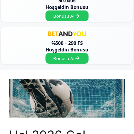
50.000₺
Hoşgeldin Bonusu
Bonusu Al
%500 + 290 FS
Hoşgeldin Bonusu
Bonusu Al