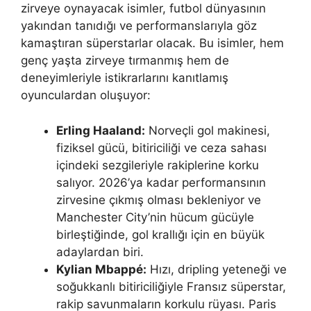
zirveye oynayacak isimler, futbol dünyasının
yakından tanıdığı ve performanslarıyla göz
kamaştıran süperstarlar olacak. Bu isimler, hem
genç yaşta zirveye tırmanmış hem de
deneyimleriyle istikrarlarını kanıtlamış
oyunculardan oluşuyor:
Erling Haaland:
Norveçli gol makinesi,
fiziksel gücü, bitiriciliği ve ceza sahası
içindeki sezgileriyle rakiplerine korku
salıyor. 2026’ya kadar performansının
zirvesine çıkmış olması bekleniyor ve
Manchester City’nin hücum gücüyle
birleştiğinde, gol krallığı için en büyük
adaylardan biri.
Kylian Mbappé:
Hızı, dripling yeteneği ve
soğukkanlı bitiriciliğiyle Fransız süperstar,
rakip savunmaların korkulu rüyası. Paris