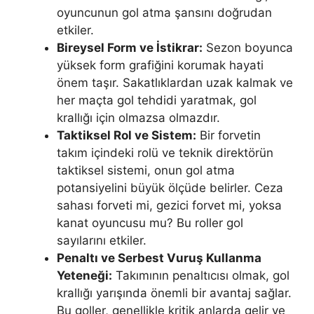
oyuncunun gol atma şansını doğrudan
etkiler.
Bireysel Form ve İstikrar:
Sezon boyunca
yüksek form grafiğini korumak hayati
önem taşır. Sakatlıklardan uzak kalmak ve
her maçta gol tehdidi yaratmak, gol
krallığı için olmazsa olmazdır.
Taktiksel Rol ve Sistem:
Bir forvetin
takım içindeki rolü ve teknik direktörün
taktiksel sistemi, onun gol atma
potansiyelini büyük ölçüde belirler. Ceza
sahası forveti mi, gezici forvet mi, yoksa
kanat oyuncusu mu? Bu roller gol
sayılarını etkiler.
Penaltı ve Serbest Vuruş Kullanma
Yeteneği:
Takımının penaltıcısı olmak, gol
krallığı yarışında önemli bir avantaj sağlar.
Bu goller, genellikle kritik anlarda gelir ve