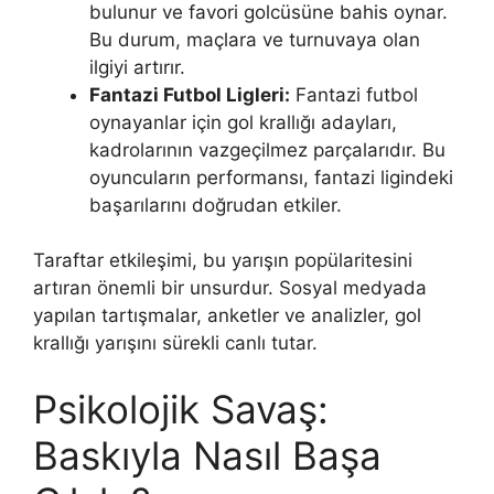
bulunur ve favori golcüsüne bahis oynar.
Bu durum, maçlara ve turnuvaya olan
ilgiyi artırır.
Fantazi Futbol Ligleri:
Fantazi futbol
oynayanlar için gol krallığı adayları,
kadrolarının vazgeçilmez parçalarıdır. Bu
oyuncuların performansı, fantazi ligindeki
başarılarını doğrudan etkiler.
Taraftar etkileşimi, bu yarışın popülaritesini
artıran önemli bir unsurdur. Sosyal medyada
yapılan tartışmalar, anketler ve analizler, gol
krallığı yarışını sürekli canlı tutar.
Psikolojik Savaş:
Baskıyla Nasıl Başa