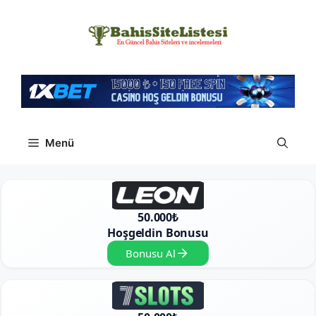
İçeriğe
atla
Menü
50.000₺
Hoşgeldin Bonusu
Bonusu Al