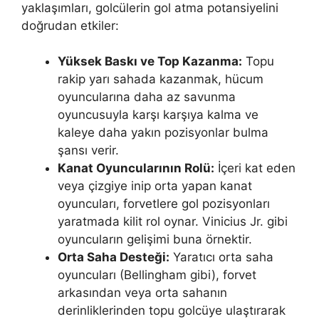
yaklaşımları, golcülerin gol atma potansiyelini
doğrudan etkiler:
Yüksek Baskı ve Top Kazanma:
Topu
rakip yarı sahada kazanmak, hücum
oyuncularına daha az savunma
oyuncusuyla karşı karşıya kalma ve
kaleye daha yakın pozisyonlar bulma
şansı verir.
Kanat Oyuncularının Rolü:
İçeri kat eden
veya çizgiye inip orta yapan kanat
oyuncuları, forvetlere gol pozisyonları
yaratmada kilit rol oynar. Vinicius Jr. gibi
oyuncuların gelişimi buna örnektir.
Orta Saha Desteği:
Yaratıcı orta saha
oyuncuları (Bellingham gibi), forvet
arkasından veya orta sahanın
derinliklerinden topu golcüye ulaştırarak