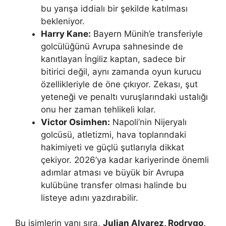
bu yarışa iddialı bir şekilde katılması
bekleniyor.
Harry Kane:
Bayern Münih’e transferiyle
golcülüğünü Avrupa sahnesinde de
kanıtlayan İngiliz kaptan, sadece bir
bitirici değil, aynı zamanda oyun kurucu
özellikleriyle de öne çıkıyor. Zekası, şut
yeteneği ve penaltı vuruşlarındaki ustalığı
onu her zaman tehlikeli kılar.
Victor Osimhen:
Napoli’nin Nijeryalı
golcüsü, atletizmi, hava toplarındaki
hakimiyeti ve güçlü şutlarıyla dikkat
çekiyor. 2026’ya kadar kariyerinde önemli
adımlar atması ve büyük bir Avrupa
kulübüne transfer olması halinde bu
listeye adını yazdırabilir.
Bu isimlerin yanı sıra,
Julian Alvarez, Rodrygo,