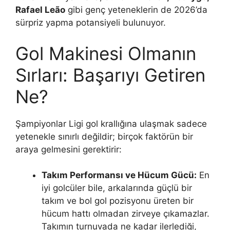
Rafael Leão
gibi genç yeteneklerin de 2026’da
sürpriz yapma potansiyeli bulunuyor.
Gol Makinesi Olmanın
Sırları: Başarıyı Getiren
Ne?
Şampiyonlar Ligi gol krallığına ulaşmak sadece
yetenekle sınırlı değildir; birçok faktörün bir
araya gelmesini gerektirir:
Takım Performansı ve Hücum Gücü:
En
iyi golcüler bile, arkalarında güçlü bir
takım ve bol gol pozisyonu üreten bir
hücum hattı olmadan zirveye çıkamazlar.
Takımın turnuvada ne kadar ilerlediği,