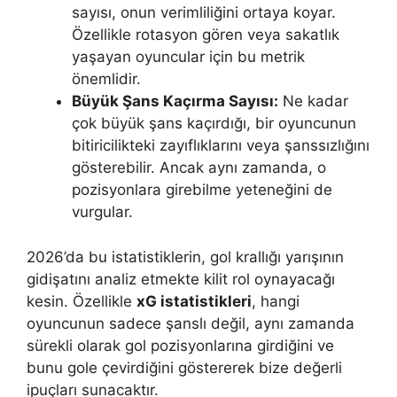
sayısı, onun verimliliğini ortaya koyar.
Özellikle rotasyon gören veya sakatlık
yaşayan oyuncular için bu metrik
önemlidir.
Büyük Şans Kaçırma Sayısı:
Ne kadar
çok büyük şans kaçırdığı, bir oyuncunun
bitiricilikteki zayıflıklarını veya şanssızlığını
gösterebilir. Ancak aynı zamanda, o
pozisyonlara girebilme yeteneğini de
vurgular.
2026’da bu istatistiklerin, gol krallığı yarışının
gidişatını analiz etmekte kilit rol oynayacağı
kesin. Özellikle
xG istatistikleri
, hangi
oyuncunun sadece şanslı değil, aynı zamanda
sürekli olarak gol pozisyonlarına girdiğini ve
bunu gole çevirdiğini göstererek bize değerli
ipuçları sunacaktır.