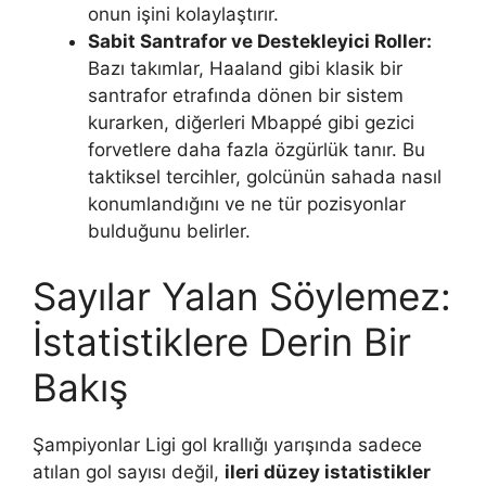
onun işini kolaylaştırır.
Sabit Santrafor ve Destekleyici Roller:
Bazı takımlar, Haaland gibi klasik bir
santrafor etrafında dönen bir sistem
kurarken, diğerleri Mbappé gibi gezici
forvetlere daha fazla özgürlük tanır. Bu
taktiksel tercihler, golcünün sahada nasıl
konumlandığını ve ne tür pozisyonlar
bulduğunu belirler.
Sayılar Yalan Söylemez:
İstatistiklere Derin Bir
Bakış
Şampiyonlar Ligi gol krallığı yarışında sadece
atılan gol sayısı değil,
ileri düzey istatistikler