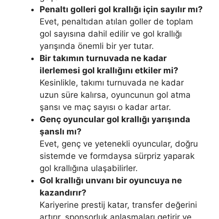
Penaltı golleri gol krallığı için sayılır mı?
Evet, penaltıdan atılan goller de toplam
gol sayısına dahil edilir ve gol krallığı
yarışında önemli bir yer tutar.
Bir takımın turnuvada ne kadar
ilerlemesi gol krallığını etkiler mi?
Kesinlikle, takımı turnuvada ne kadar
uzun süre kalırsa, oyuncunun gol atma
şansı ve maç sayısı o kadar artar.
Genç oyuncular gol krallığı yarışında
şanslı mı?
Evet, genç ve yetenekli oyuncular, doğru
sistemde ve formdaysa sürpriz yaparak
gol krallığına ulaşabilirler.
Gol krallığı unvanı bir oyuncuya ne
kazandırır?
Kariyerine prestij katar, transfer değerini
artırır, sponsorluk anlaşmaları getirir ve