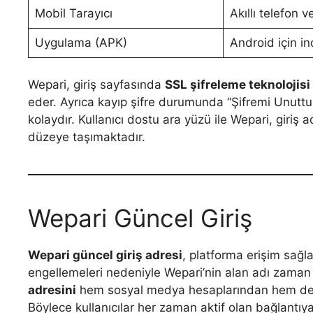
Mobil Tarayıcı
Akıllı telefon 
Uygulama (APK)
Android için ind
Wepari, giriş sayfasında
SSL şifreleme teknolojisi
eder. Ayrıca kayıp şifre durumunda “Şifremi Unutt
kolaydır. Kullanıcı dostu ara yüzü ile Wepari, giriş 
düzeye taşımaktadır.
Wepari Güncel Giriş
Wepari güncel giriş adresi
, platforma erişim sağla
engellemeleri nedeniyle Wepari’nin alan adı zaman
adresini
hem sosyal medya hesaplarından hem de e-p
Böylece kullanıcılar her zaman aktif olan bağlantıya 