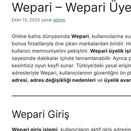
Wepari – Wepari Üye
Ekim 15, 2025
yazar
admin
Online bahis dünyasında
Wepari
, kullanıcılarına 
bonus fırsatlarıyla öne çıkan markalardan biridir. 
kullanıcı memnuniyetini pekiştirir.
Wepari üyelik iş
sayesinde dakikalar içinde tamamlanabilir. Ayrıca
kesintisiz oyun keyfi sunar. Türkiye’deki yasal eriş
adresleriyle Wepari, kullanıcılarının güvenliğini ön
adresi
,
adres değişikliği nedenleri
ve
üyelik avan
Wepari Giriş
Wepari giriş işlemi
, kullanıcıların aktif giriş adre