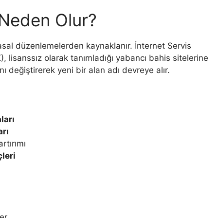
 Neden Olur?
 yasal düzenlemelerden kaynaklanır. İnternet Servis
K), lisanssız olarak tanımladığı yabancı bahis sitelerine
nı değiştirerek yeni bir alan adı devreye alır.
ları
arı
rtırımı
leri
r.