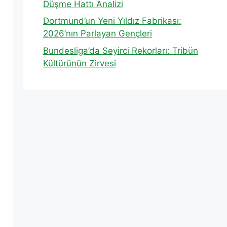
Düşme Hattı Analizi
Dortmund’un Yeni Yıldız Fabrikası:
2026’nın Parlayan Gençleri
Bundesliga’da Seyirci Rekorları: Tribün
Kültürünün Zirvesi