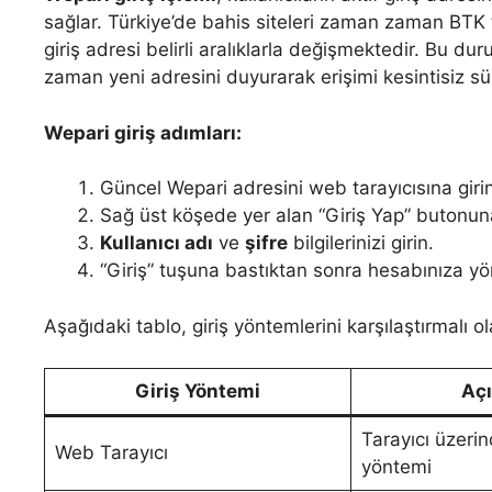
sağlar. Türkiye’de bahis siteleri zaman zaman BTK t
giriş adresi belirli aralıklarla değişmektedir. Bu d
zaman yeni adresini duyurarak erişimi kesintisiz sü
Wepari giriş adımları:
Güncel Wepari adresini web tarayıcısına giri
Sağ üst köşede yer alan “Giriş Yap” butonuna
Kullanıcı adı
ve
şifre
bilgilerinizi girin.
“Giriş” tuşuna bastıktan sonra hesabınıza yönl
Aşağıdaki tablo, giriş yöntemlerini karşılaştırmalı ol
Giriş Yöntemi
Aç
Tarayıcı üzerin
Web Tarayıcı
yöntemi