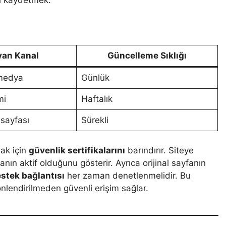
i kaydetmek.
yan Kanal
Güncelleme Sıklığı
medya
Günlük
mi
Haftalık
sayfası
Sürekli
mak için
güvenlik sertifikalarını
barındırır. Siteye
kanın aktif olduğunu gösterir. Ayrıca orijinal sayfanın
stek bağlantısı
her zaman denetlenmelidir. Bu
önlendirilmeden güvenli erişim sağlar.