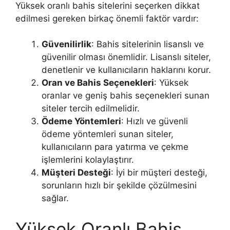
Yüksek oranlı bahis sitelerini seçerken dikkat
edilmesi gereken birkaç önemli faktör vardır:
Güvenilirlik
: Bahis sitelerinin lisanslı ve
güvenilir olması önemlidir. Lisanslı siteler,
denetlenir ve kullanıcıların haklarını korur.
Oran ve Bahis Seçenekleri
: Yüksek
oranlar ve geniş bahis seçenekleri sunan
siteler tercih edilmelidir.
Ödeme Yöntemleri
: Hızlı ve güvenli
ödeme yöntemleri sunan siteler,
kullanıcıların para yatırma ve çekme
işlemlerini kolaylaştırır.
Müşteri Desteği
: İyi bir müşteri desteği,
sorunların hızlı bir şekilde çözülmesini
sağlar.
Yüksek Oranlı Bahis