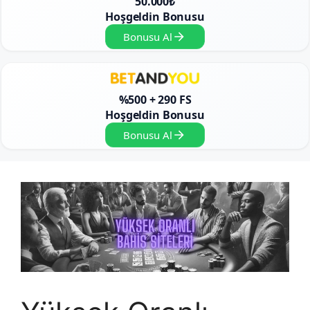
50.000₺
Hoşgeldin Bonusu
Bonusu Al
%500 + 290 FS
Hoşgeldin Bonusu
Bonusu Al