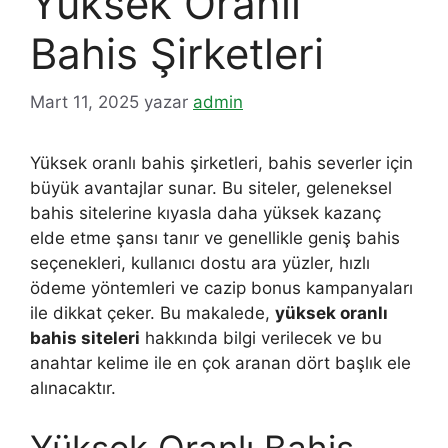
Yüksek Oranlı
Bahis Şirketleri
Mart 11, 2025
yazar
admin
Yüksek oranlı bahis şirketleri, bahis severler için
büyük avantajlar sunar. Bu siteler, geleneksel
bahis sitelerine kıyasla daha yüksek kazanç
elde etme şansı tanır ve genellikle geniş bahis
seçenekleri, kullanıcı dostu ara yüzler, hızlı
ödeme yöntemleri ve cazip bonus kampanyaları
ile dikkat çeker. Bu makalede,
yüksek oranlı
bahis siteleri
hakkında bilgi verilecek ve bu
anahtar kelime ile en çok aranan dört başlık ele
alınacaktır.
Yüksek Oranlı Bahis