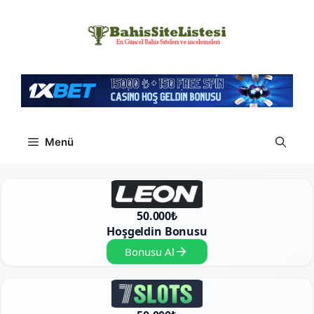
İçeriğe
atla
Menü
50.000₺
Hoşgeldin Bonusu
Bonusu Al