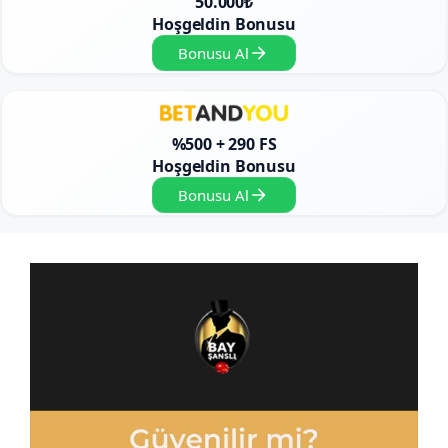
50.000₺
Hoşgeldin Bonusu
Bonusu Al
%500 + 290 FS
Hoşgeldin Bonusu
Bonusu Al