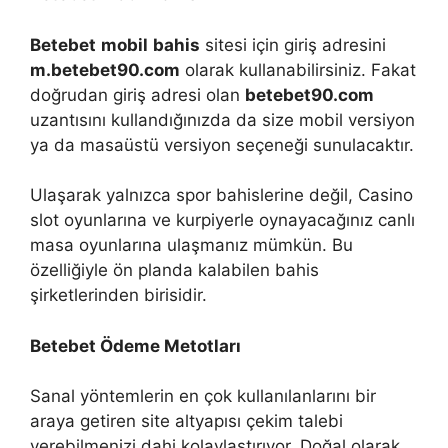
Betebet
mobil
bahis
sitesi için giriş adresini
m.betebet90.com
olarak kullanabilirsiniz. Fakat
doğrudan giriş adresi olan
betebet90.com
uzantısını kullandığınızda da size mobil versiyon
ya da masaüstü versiyon seçeneği sunulacaktır.
Ulaşarak yalnızca spor bahislerine değil, Casino
slot oyunlarına ve kurpiyerle oynayacağınız canlı
masa oyunlarına ulaşmanız mümkün. Bu
özelliğiyle ön planda kalabilen bahis
şirketlerinden birisidir.
Betebet Ödeme Metotları
Sanal yöntemlerin en çok kullanılanlarını bir
araya getiren site altyapısı çekim talebi
verebilmenizi dahi kolaylaştırıyor. Doğal olarak