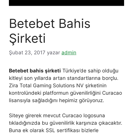
Betebet Bahis
Şirketi
Şubat 23, 2017
yazar
admin
Betebet bahis şirketi
Türkiye’de sahip olduğu
kitleyi son yıllarda artan standartlarına borçlu.
Zira Total Gaming Solutions NV şirketinin
kontrolündeki platformun güvenilirliğini Curacao
lisansıyla sağladığını hepimiz görüyoruz.
Siteye girerek mevcut Curacao logosuna
tıkladığınızda bu güvenilirlik karşınıza çıkacaktır.
Buna ek olarak SSL sertifikası bizlerle