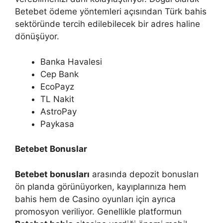
Betebet ödeme yöntemleri açısından Türk bahis
sektöründe tercih edilebilecek bir adres haline
dönüşüyor.
Banka Havalesi
Cep Bank
EcoPayz
TL Nakit
AstroPay
Paykasa
Betebet Bonuslar
Betebet bonusları
arasında depozit bonusları
ön planda görünüyorken, kayıplarınıza hem
bahis hem de Casino oyunları için ayrıca
promosyon veriliyor. Genellikle platformun