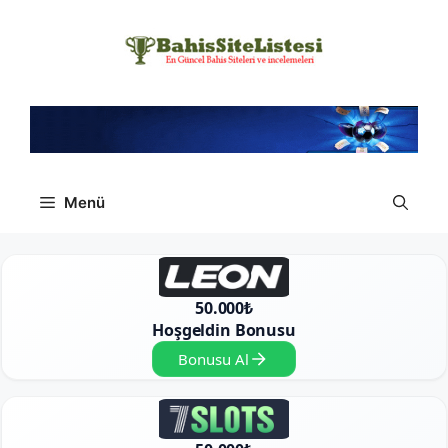
İçeriğe
atla
Menü
50.000₺
Hoşgeldin Bonusu
Bonusu Al