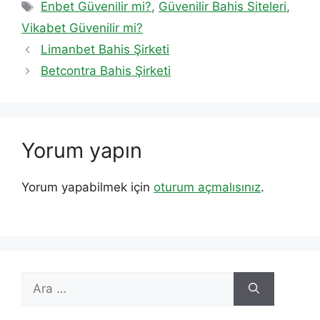
Etiketler
Enbet Güvenilir mi?
,
Güvenilir Bahis Siteleri
,
Vikabet Güvenilir mi?
Limanbet Bahis Şirketi
Betcontra Bahis Şirketi
Yorum yapın
Yorum yapabilmek için
oturum açmalısınız
.
için
ara