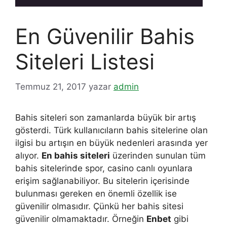
En Güvenilir Bahis
Siteleri Listesi
Temmuz 21, 2017
yazar
admin
Bahis siteleri son zamanlarda büyük bir artış
gösterdi. Türk kullanıcıların bahis sitelerine olan
ilgisi bu artışın en büyük nedenleri arasında yer
alıyor.
En bahis siteleri
üzerinden sunulan tüm
bahis sitelerinde spor, casino canlı oyunlara
erişim sağlanabiliyor. Bu sitelerin içerisinde
bulunması gereken en önemli özellik ise
güvenilir olmasıdır. Çünkü her bahis sitesi
güvenilir olmamaktadır. Örneğin
Enbet
gibi