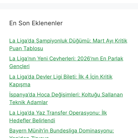
En Son Eklenenler
La Liga’da Şampiyonluk Düğümü: Mart Ayı Kritik
Puan Tablosu
La Liga’nın Yeni Cevherleri: 2026’nın En Parlak
Gençleri
La Liga’da Devler Ligi Bileti: İlk 4 İçin Kritik
Kapışma
İspanya’da Hoca Değişimleri: Koltuğu Sallanan
Teknik Adamlar
La Liga’da Yaz Transfer Operasyonu: İlk
Hedefler Belirlendi
Bayern Münih’in Bundesliga Dominasyonu: