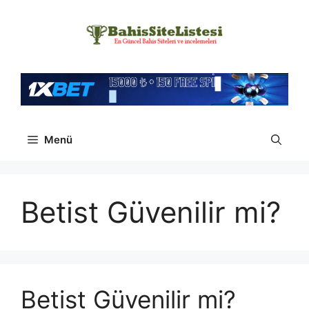
İçeriğe
atla
Menü
Betist Güvenilir mi?
Betist Güvenilir mi?