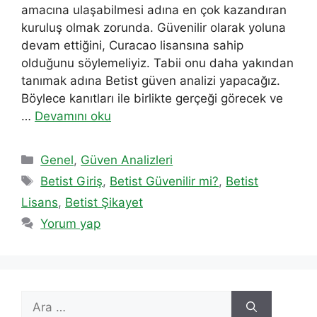
amacına ulaşabilmesi adına en çok kazandıran
kuruluş olmak zorunda. Güvenilir olarak yoluna
devam ettiğini, Curacao lisansına sahip
olduğunu söylemeliyiz. Tabii onu daha yakından
tanımak adına Betist güven analizi yapacağız.
Böylece kanıtları ile birlikte gerçeği görecek ve
…
Devamını oku
Kategoriler
Genel
,
Güven Analizleri
Etiketler
Betist Giriş
,
Betist Güvenilir mi?
,
Betist
Lisans
,
Betist Şikayet
Yorum yap
için
ara