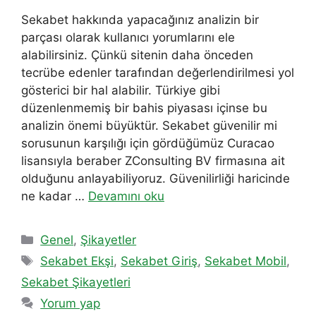
Sekabet hakkında yapacağınız analizin bir
parçası olarak kullanıcı yorumlarını ele
alabilirsiniz. Çünkü sitenin daha önceden
tecrübe edenler tarafından değerlendirilmesi yol
gösterici bir hal alabilir. Türkiye gibi
düzenlenmemiş bir bahis piyasası içinse bu
analizin önemi büyüktür. Sekabet güvenilir mi
sorusunun karşılığı için gördüğümüz Curacao
lisansıyla beraber ZConsulting BV firmasına ait
olduğunu anlayabiliyoruz. Güvenilirliği haricinde
ne kadar …
Devamını oku
Kategoriler
Genel
,
Şikayetler
Etiketler
Sekabet Ekşi
,
Sekabet Giriş
,
Sekabet Mobil
,
Sekabet Şikayetleri
Yorum yap