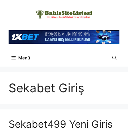
İçeriğe
atla
Menü
Sekabet Giriş
Sekabet499 Yeni Giriş