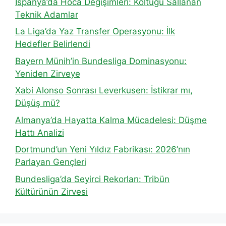
İspanya’da Hoca Değişimleri: Koltuğu Sallanan
Teknik Adamlar
La Liga’da Yaz Transfer Operasyonu: İlk
Hedefler Belirlendi
Bayern Münih’in Bundesliga Dominasyonu:
Yeniden Zirveye
Xabi Alonso Sonrası Leverkusen: İstikrar mı,
Düşüş mü?
Almanya’da Hayatta Kalma Mücadelesi: Düşme
Hattı Analizi
Dortmund’un Yeni Yıldız Fabrikası: 2026’nın
Parlayan Gençleri
Bundesliga’da Seyirci Rekorları: Tribün
Kültürünün Zirvesi