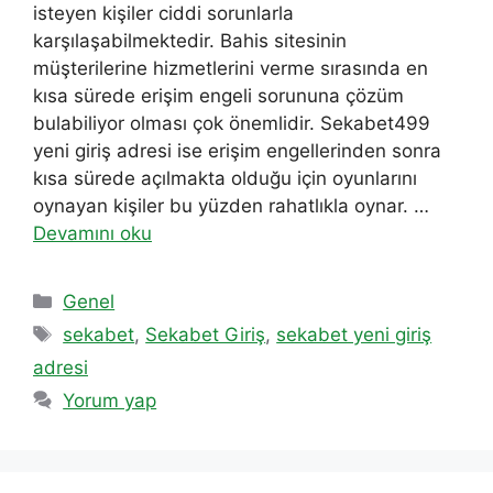
isteyen kişiler ciddi sorunlarla
karşılaşabilmektedir. Bahis sitesinin
müşterilerine hizmetlerini verme sırasında en
kısa sürede erişim engeli sorununa çözüm
bulabiliyor olması çok önemlidir. Sekabet499
yeni giriş adresi ise erişim engellerinden sonra
kısa sürede açılmakta olduğu için oyunlarını
oynayan kişiler bu yüzden rahatlıkla oynar. …
Devamını oku
Kategoriler
Genel
Etiketler
sekabet
,
Sekabet Giriş
,
sekabet yeni giriş
adresi
Yorum yap