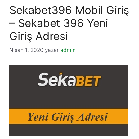
Sekabet396 Mobil Giriş
– Sekabet 396 Yeni
Giriş Adresi
Nisan 1, 2020
yazar
admin