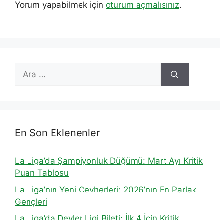
Yorum yapabilmek için
oturum açmalısınız
.
için
ara
En Son Eklenenler
La Liga’da Şampiyonluk Düğümü: Mart Ayı Kritik
Puan Tablosu
La Liga’nın Yeni Cevherleri: 2026’nın En Parlak
Gençleri
La Liga’da Devler Ligi Bileti: İlk 4 İçin Kritik