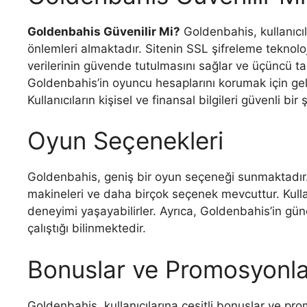
Goldenbahis Güvenilir Mi?
Goldenbahis, kullanıcıl
önlemleri almaktadır. Sitenin SSL şifreleme teknolo
verilerinin güvende tutulmasını sağlar ve üçüncü tar
Goldenbahis’in oyuncu hesaplarını korumak için geli
Kullanıcıların kişisel ve finansal bilgileri güvenli bir
Oyun Seçenekleri
Goldenbahis, geniş bir oyun seçeneği sunmaktadır. S
makineleri ve daha birçok seçenek mevcuttur. Kullanıc
deneyimi yaşayabilirler. Ayrıca, Goldenbahis’in gün
çalıştığı bilinmektedir.
Bonuslar ve Promosyonla
Goldenbahis, kullanıcılarına çeşitli bonuslar ve 