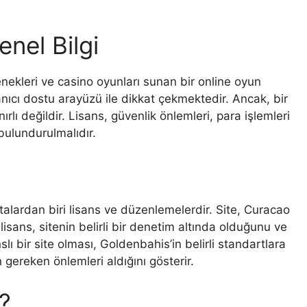
nel Bilgi
enekleri ve casino oyunları sunan bir online oyun
anıcı dostu arayüzü ile dikkat çekmektedir. Ancak, bir
nırlı değildir. Lisans, güvenlik önlemleri, para işlemleri
bulundurulmalıdır.
talardan biri lisans ve düzenlemelerdir. Site, Curacao
lisans, sitenin belirli bir denetim altında olduğunu ve
lı bir site olması, Goldenbahis’in belirli standartlara
 gereken önlemleri aldığını gösterir.
?