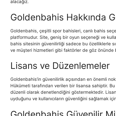
alacağız.
Goldenbahis Hakkında Ge
Goldenbahis, çeşitli spor bahisleri, canlı bahis seç
platformudur. Site, geniş bir oyun seçeneği ve kull
bahis sitesinin güvenilirliği sadece bu özelliklerle sı
ve müşteri hizmetleri gibi faktörler de göz önünde 
Lisans ve Düzenlemeler
Goldenbahis’in güvenilirlik açısından en önemli nok
Hükümeti tarafından verilen bir lisansa sahiptir. Bu 
düzenli olarak denetlendiğini göstermektedir. Lisans
uyduğunu ve kullanıcıların güvenliğini sağlamak için
Goldenbahis Güvenilir Mi