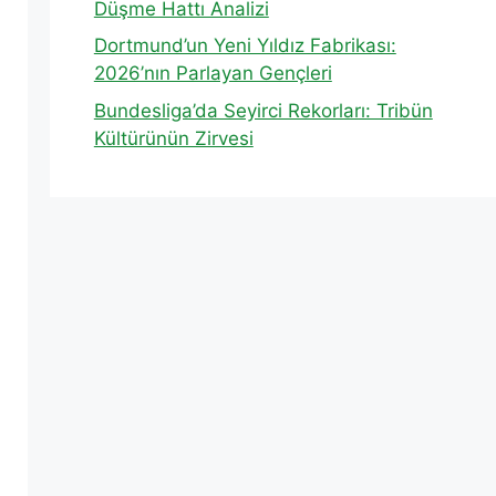
Düşme Hattı Analizi
Dortmund’un Yeni Yıldız Fabrikası:
2026’nın Parlayan Gençleri
Bundesliga’da Seyirci Rekorları: Tribün
Kültürünün Zirvesi