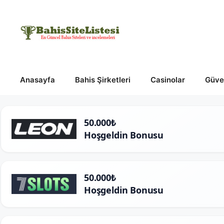
İçeriğe
atla
Anasayfa
Bahis Şirketleri
Casinolar
Güven
50.000₺
Hoşgeldin Bonusu
50.000₺
Hoşgeldin Bonusu