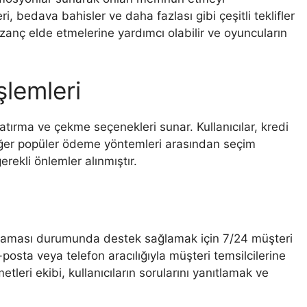
, bedava bahisler ve daha fazlası gibi çeşitli teklifler
azanç elde etmelerine yardımcı olabilir ve oyuncuların
lemleri
yatırma ve çekme seçenekleri sunar. Kullanıcılar, kredi
diğer popüler ödeme yöntemleri arasından seçim
gerekli önlemler alınmıştır.
yaşaması durumunda destek sağlamak için 7/24 müşteri
-posta veya telefon aracılığıyla müşteri temsilcilerine
etleri ekibi, kullanıcıların sorularını yanıtlamak ve