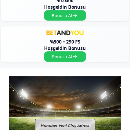
50.000₺
Hoşgeldin Bonusu
Bonusu Al
%500 + 290 FS
Hoşgeldin Bonusu
Bonusu Al