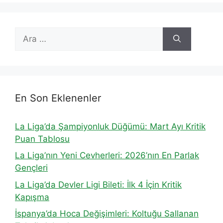
için
ara
En Son Eklenenler
La Liga’da Şampiyonluk Düğümü: Mart Ayı Kritik
Puan Tablosu
La Liga’nın Yeni Cevherleri: 2026’nın En Parlak
Gençleri
La Liga’da Devler Ligi Bileti: İlk 4 İçin Kritik
Kapışma
İspanya’da Hoca Değişimleri: Koltuğu Sallanan