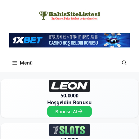
İçeriğe
atla
Menü
50.000₺
Hoşgeldin Bonusu
Bonusu Al