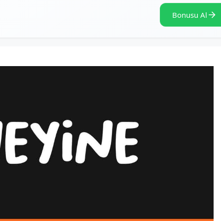
Bonusu Al