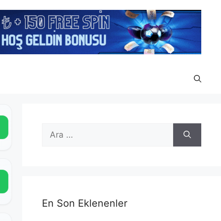
için
ara
En Son Eklenenler