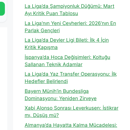
La Liga’da Şampiyonluk Düğümü: Mart
Ayı Kritik Puan Tablosu
La Liga’nın Yeni Cevherleri: 2026’nın En
Parlak Gençleri
La Liga’da Devler Ligi Bileti: İlk 4 İçin
Kritik Kapışma
İspanya’da Hoca Değişimleri: Koltuğu
Sallanan Teknik Adamlar
La Liga’da Yaz Transfer Operasyonu: İlk
Hedefler Belirlendi
Bayern Münih’in Bundesliga
Dominasyonu: Yeniden Zirveye
Xabi Alonso Sonrası Leverkusen: İstikrar
mı, Düşüş mü?
Almanya’da Hayatta Kalma Mücadelesi: