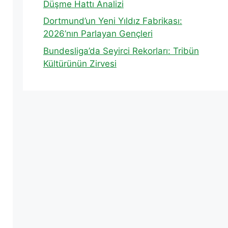
Düşme Hattı Analizi
Dortmund’un Yeni Yıldız Fabrikası:
2026’nın Parlayan Gençleri
Bundesliga’da Seyirci Rekorları: Tribün
Kültürünün Zirvesi