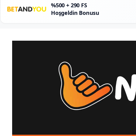
%500 + 290 FS
Hoşgeldin Bonusu