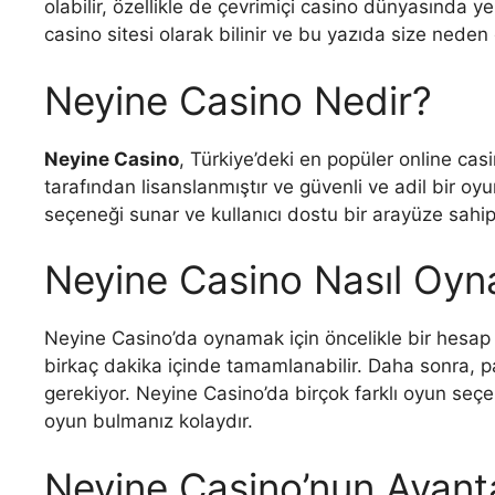
olabilir, özellikle de çevrimiçi casino dünyasında y
casino sitesi olarak bilinir ve bu yazıda size nede
Neyine Casino Nedir?
Neyine Casino
, Türkiye’deki en popüler online cas
tarafından lisanslanmıştır ve güvenli ve adil bir oy
seçeneği sunar ve kullanıcı dostu bir arayüze sahipt
Neyine Casino Nasıl Oyn
Neyine Casino’da oynamak için öncelikle bir hesap a
birkaç dakika içinde tamamlanabilir. Daha sonra, p
gerekiyor. Neyine Casino’da birçok farklı oyun seçe
oyun bulmanız kolaydır.
Neyine Casino’nun Avanta