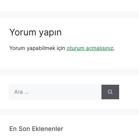
Yorum yapın
Yorum yapabilmek için
oturum açmalısınız
.
için
ara
En Son Eklenenler