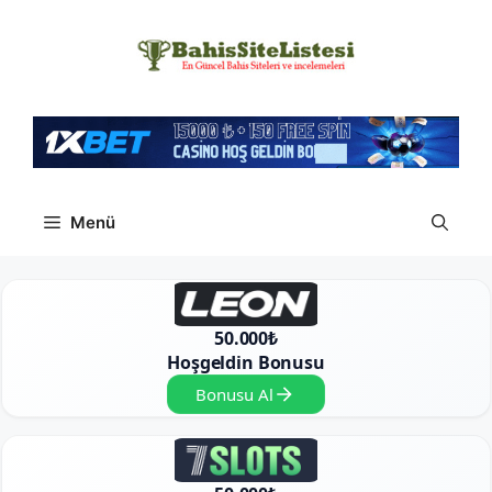
İçeriğe
atla
Menü
50.000₺
Hoşgeldin Bonusu
Bonusu Al