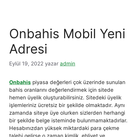
Onbahis Mobil Yeni
Adresi
Eylül 19, 2022
yazar
admin
Onbahis
piyasa değerleri çok üzerinde sunulan
bahis oranlarını değerlendirmek için sitede
hemen üyelik oluşturabilirsiniz. Sitedeki üyelik
işlemleriniz ücretsiz bir şekilde olmaktadır. Aynı
zamanda siteye üye olurken sizlerden herhangi
bir şekilde belge isteminde bulunmamaktadırlar.
Hesabınızdan yüksek miktardaki para çekme
talebi gelirse o zaman kimlik, ehliyet ve