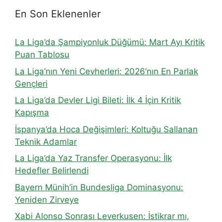
En Son Eklenenler
La Liga’da Şampiyonluk Düğümü: Mart Ayı Kritik
Puan Tablosu
La Liga’nın Yeni Cevherleri: 2026’nın En Parlak
Gençleri
La Liga’da Devler Ligi Bileti: İlk 4 İçin Kritik
Kapışma
İspanya’da Hoca Değişimleri: Koltuğu Sallanan
Teknik Adamlar
La Liga’da Yaz Transfer Operasyonu: İlk
Hedefler Belirlendi
Bayern Münih’in Bundesliga Dominasyonu:
Yeniden Zirveye
Xabi Alonso Sonrası Leverkusen: İstikrar mı,