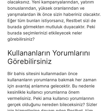
olacaksınız. Yeni kampanyalarından, yatırım
bonuslarından, yüksek oranlarından ve
yarışmalardan ilk önce sizin haberiniz olacaktır.
Eğer tüm bunları istiyorsanız, Restbet sizi de
burada görmekten mutluluk duyacaktır. Peki
burada seçimlerinizi etkileyecek neler
görebilirsiniz?
Kullananların Yorumlarını
Görebilirsiniz
Bir bahis sitesini kullanmadan önce
kullananların yorumlarına bakmak her zaman
için avantaj anlamına gelecektir. Bu nedenle
kesinlikle kullanıcı yorumlarına önem
vermelisiniz. Peki ama kullanıcı yorumlarının
gerçek olduğunu nereden bileceksiniz? Sizler
için hizmetlerine devam eden Restbet, tüm