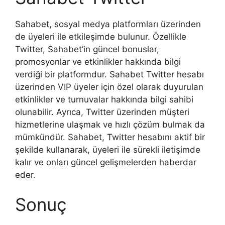
Sahabet, sosyal medya platformları üzerinden
de üyeleri ile etkileşimde bulunur. Özellikle
Twitter, Sahabet’in güncel bonuslar,
promosyonlar ve etkinlikler hakkında bilgi
verdiği bir platformdur. Sahabet Twitter hesabı
üzerinden VIP üyeler için özel olarak duyurulan
etkinlikler ve turnuvalar hakkında bilgi sahibi
olunabilir. Ayrıca, Twitter üzerinden müşteri
hizmetlerine ulaşmak ve hızlı çözüm bulmak da
mümkündür. Sahabet, Twitter hesabını aktif bir
şekilde kullanarak, üyeleri ile sürekli iletişimde
kalır ve onları güncel gelişmelerden haberdar
eder.
Sonuç