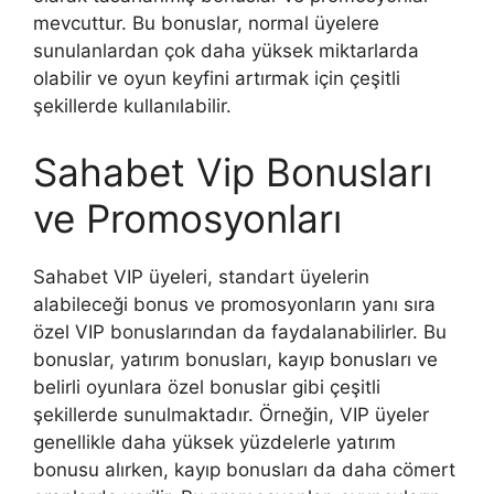
mevcuttur. Bu bonuslar, normal üyelere
sunulanlardan çok daha yüksek miktarlarda
olabilir ve oyun keyfini artırmak için çeşitli
şekillerde kullanılabilir.
Sahabet Vip Bonusları
ve Promosyonları
Sahabet VIP üyeleri, standart üyelerin
alabileceği bonus ve promosyonların yanı sıra
özel VIP bonuslarından da faydalanabilirler. Bu
bonuslar, yatırım bonusları, kayıp bonusları ve
belirli oyunlara özel bonuslar gibi çeşitli
şekillerde sunulmaktadır. Örneğin, VIP üyeler
genellikle daha yüksek yüzdelerle yatırım
bonusu alırken, kayıp bonusları da daha cömert