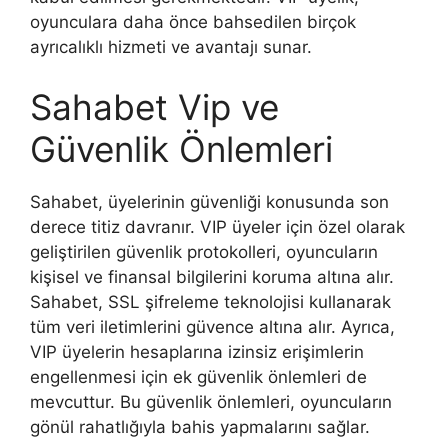
oyunculara daha önce bahsedilen birçok
ayrıcalıklı hizmeti ve avantajı sunar.
Sahabet Vip ve
Güvenlik Önlemleri
Sahabet, üyelerinin güvenliği konusunda son
derece titiz davranır. VIP üyeler için özel olarak
geliştirilen güvenlik protokolleri, oyuncuların
kişisel ve finansal bilgilerini koruma altına alır.
Sahabet, SSL şifreleme teknolojisi kullanarak
tüm veri iletimlerini güvence altına alır. Ayrıca,
VIP üyelerin hesaplarına izinsiz erişimlerin
engellenmesi için ek güvenlik önlemleri de
mevcuttur. Bu güvenlik önlemleri, oyuncuların
gönül rahatlığıyla bahis yapmalarını sağlar.