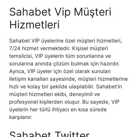
Sahabet Vip Müşteri
Hizmetleri
Sahabet VIP üyelerine özel müşteri hizmetleri,
7/24 hizmet vermektedir. Kişisel müşteri
temsilcisi, VIP üyelerin tüm sorunlarına ve
sorularına anında çözüm bulmak için hazırdır.
Ayrıca, VIP üyeler için özel olarak sunulan
iletişim kanalları sayesinde, müşteri hizmetlerine
hızlı ve kolay bir şekilde ulaşılabilir. Sahabet’in
müşteri hizmetleri ekibi, deneyimli ve
profesyonel kişilerden oluşur. Bu sayede, VIP
üyelerin her türlü ihtiyacı en kısa sürede
karşılanır.
Sahabet Twitter