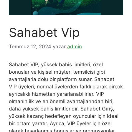
Sahabet Vip
Temmuz 12, 2024
yazar
admin
Sahabet VIP, yüksek bahis limitleri, özel
bonuslar ve kişisel müşteri temsilcisi gibi
avantajlarla dolu bir platform sunar. Sahabet
VIP üyeleri, normal üyelerden farklı olarak birçok
ayrıcalıklı hizmetten yararlanabilirler. VIP
olmanın ilk ve en önemli avantajlarından biri,
daha yüksek bahis limitleridir. Sahabet Giriş,
yüksek kazanç hedefleyen oyuncular için ideal
bir ortam yaratır. Ayrıca, VIP üyeler için özel
olarak tasarlanmış bonuslar ve promosyonlar