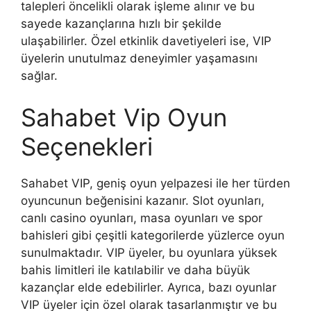
talepleri öncelikli olarak işleme alınır ve bu
sayede kazançlarına hızlı bir şekilde
ulaşabilirler. Özel etkinlik davetiyeleri ise, VIP
üyelerin unutulmaz deneyimler yaşamasını
sağlar.
Sahabet Vip Oyun
Seçenekleri
Sahabet VIP, geniş oyun yelpazesi ile her türden
oyuncunun beğenisini kazanır. Slot oyunları,
canlı casino oyunları, masa oyunları ve spor
bahisleri gibi çeşitli kategorilerde yüzlerce oyun
sunulmaktadır. VIP üyeler, bu oyunlara yüksek
bahis limitleri ile katılabilir ve daha büyük
kazançlar elde edebilirler. Ayrıca, bazı oyunlar
VIP üyeler için özel olarak tasarlanmıştır ve bu