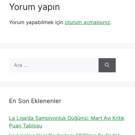
Yorum yapın
Yorum yapabilmek için
oturum açmalısınız
.
için
ara
En Son Eklenenler
La Liga’da Şampiyonluk Düğümü: Mart Ayı Kritik
Puan Tablosu