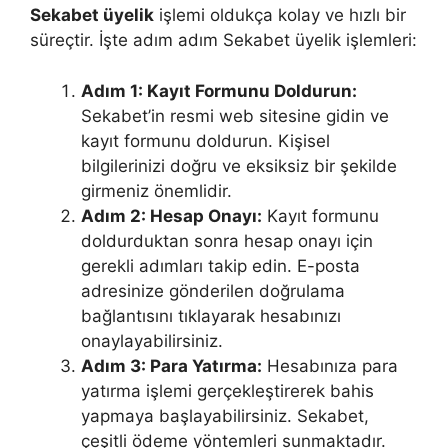
Sekabet üyelik
işlemi oldukça kolay ve hızlı bir
süreçtir. İşte adım adım Sekabet üyelik işlemleri:
Adım 1: Kayıt Formunu Doldurun:
Sekabet’in resmi web sitesine gidin ve
kayıt formunu doldurun. Kişisel
bilgilerinizi doğru ve eksiksiz bir şekilde
girmeniz önemlidir.
Adım 2: Hesap Onayı:
Kayıt formunu
doldurduktan sonra hesap onayı için
gerekli adımları takip edin. E-posta
adresinize gönderilen doğrulama
bağlantısını tıklayarak hesabınızı
onaylayabilirsiniz.
Adım 3: Para Yatırma:
Hesabınıza para
yatırma işlemi gerçekleştirerek bahis
yapmaya başlayabilirsiniz. Sekabet,
çeşitli ödeme yöntemleri sunmaktadır.