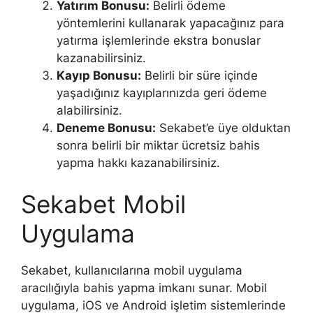
Yatırım Bonusu:
Belirli ödeme
yöntemlerini kullanarak yapacağınız para
yatırma işlemlerinde ekstra bonuslar
kazanabilirsiniz.
Kayıp Bonusu:
Belirli bir süre içinde
yaşadığınız kayıplarınızda geri ödeme
alabilirsiniz.
Deneme Bonusu:
Sekabet’e üye olduktan
sonra belirli bir miktar ücretsiz bahis
yapma hakkı kazanabilirsiniz.
Sekabet Mobil
Uygulama
Sekabet, kullanıcılarına mobil uygulama
aracılığıyla bahis yapma imkanı sunar. Mobil
uygulama, iOS ve Android işletim sistemlerinde