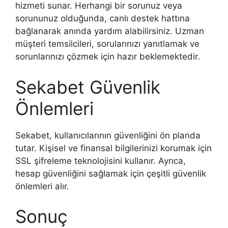
hizmeti sunar. Herhangi bir sorunuz veya
sorununuz olduğunda, canlı destek hattına
bağlanarak anında yardım alabilirsiniz. Uzman
müşteri temsilcileri, sorularınızı yanıtlamak ve
sorunlarınızı çözmek için hazır beklemektedir.
Sekabet Güvenlik
Önlemleri
Sekabet, kullanıcılarının güvenliğini ön planda
tutar. Kişisel ve finansal bilgilerinizi korumak için
SSL şifreleme teknolojisini kullanır. Ayrıca,
hesap güvenliğini sağlamak için çeşitli güvenlik
önlemleri alır.
Sonuç