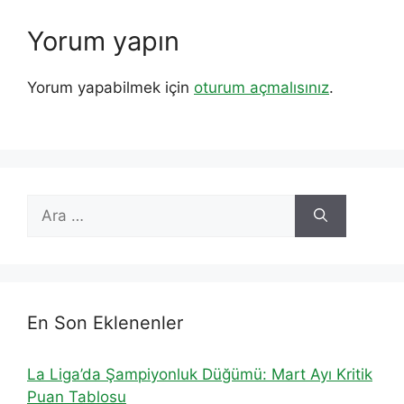
Yorum yapın
Yorum yapabilmek için
oturum açmalısınız
.
için
ara
En Son Eklenenler
La Liga’da Şampiyonluk Düğümü: Mart Ayı Kritik
Puan Tablosu