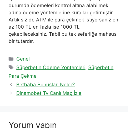
durumda ödemeleri kontrol altına alabilmek
adına ödeme yöntemlerine kurallar getirmiştir.
Artık siz de ATM ile para çekmek istiyorsanız en
az 100 TL en fazla ise 1000 TL
çekebileceksiniz. Tabii bu tek seferliğe mahsus
bir tutardır.
Kategoriler
Genel
Etiketler
Süperbetin Ödeme Yöntemleri
,
Süperbetin
Para Çekme
Betbaba Bonusları Neler?
Dinamobet Tv Canlı Maç İzle
Yorum yapın