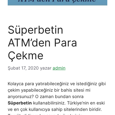
Süperbetin
ATM’den Para
Çekme
Şubat 17, 2020
yazar
admin
Kolayca para yatırabileceğiniz ve istediğiniz gibi
çekim yapabileceğiniz bir bahis sitesi mi
arıyorsunuz? O zaman bundan sonra
Süperbetin
kullanabilirsiniz. Türkiye’nin en eski
ve en çok kullanıcıya sahip sitelerinden biridir.