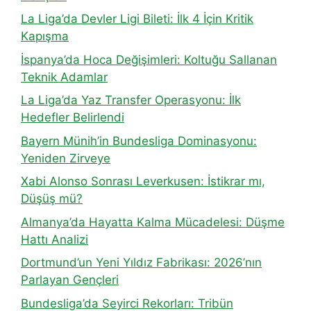
La Liga’da Devler Ligi Bileti: İlk 4 İçin Kritik
Kapışma
İspanya’da Hoca Değişimleri: Koltuğu Sallanan
Teknik Adamlar
La Liga’da Yaz Transfer Operasyonu: İlk
Hedefler Belirlendi
Bayern Münih’in Bundesliga Dominasyonu:
Yeniden Zirveye
Xabi Alonso Sonrası Leverkusen: İstikrar mı,
Düşüş mü?
Almanya’da Hayatta Kalma Mücadelesi: Düşme
Hattı Analizi
Dortmund’un Yeni Yıldız Fabrikası: 2026’nın
Parlayan Gençleri
Bundesliga’da Seyirci Rekorları: Tribün