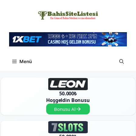
İçeriğe
atla
Menü
50.000₺
Hoşgeldin Bonusu
Bonusu Al