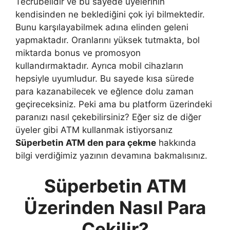
Tecrübelidir ve bu sayede üyelerinin
kendisinden ne beklediğini çok iyi bilmektedir.
Bunu karşılayabilmek adına elinden geleni
yapmaktadır. Oranlarını yüksek tutmakta, bol
miktarda bonus ve promosyon
kullandırmaktadır. Ayrıca mobil cihazların
hepsiyle uyumludur. Bu sayede kısa sürede
para kazanabilecek ve eğlence dolu zaman
geçireceksiniz. Peki ama bu platform üzerindeki
paranızı nasıl çekebilirsiniz? Eğer siz de diğer
üyeler gibi ATM kullanmak istiyorsanız
Süperbetin ATM den para çekme
hakkında
bilgi verdiğimiz yazının devamına bakmalısınız.
Süperbetin ATM
Üzerinden Nasıl Para
Çekilir?