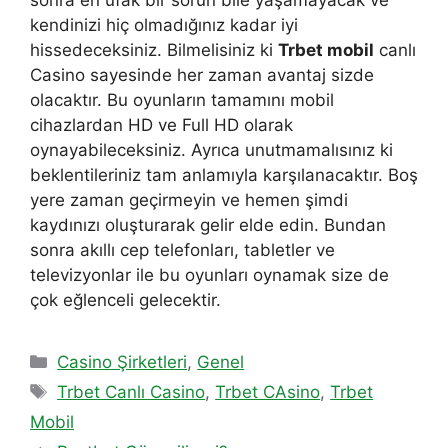
kendinizi hiç olmadığınız kadar iyi
hissedeceksiniz. Bilmelisiniz ki
Trbet mobil
canlı
Casino sayesinde her zaman avantaj sizde
olacaktır. Bu oyunların tamamını mobil
cihazlardan HD ve Full HD olarak
oynayabileceksiniz. Ayrıca unutmamalısınız ki
beklentileriniz tam anlamıyla karşılanacaktır. Boş
yere zaman geçirmeyin ve hemen şimdi
kaydınızı oluşturarak gelir elde edin. Bundan
sonra akıllı cep telefonları, tabletler ve
televizyonlar ile bu oyunları oynamak size de
çok eğlenceli gelecektir.
Kategoriler
Casino Şirketleri
,
Genel
Etiketler
Trbet Canlı Casino
,
Trbet CAsino
,
Trbet
Mobil