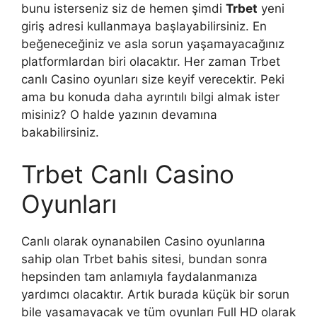
bunu isterseniz siz de hemen şimdi
Trbet
yeni
giriş adresi kullanmaya başlayabilirsiniz. En
beğeneceğiniz ve asla sorun yaşamayacağınız
platformlardan biri olacaktır. Her zaman Trbet
canlı Casino oyunları size keyif verecektir. Peki
ama bu konuda daha ayrıntılı bilgi almak ister
misiniz? O halde yazının devamına
bakabilirsiniz.
Trbet Canlı Casino
Oyunları
Canlı olarak oynanabilen Casino oyunlarına
sahip olan Trbet bahis sitesi, bundan sonra
hepsinden tam anlamıyla faydalanmanıza
yardımcı olacaktır. Artık burada küçük bir sorun
bile yaşamayacak ve tüm oyunları Full HD olarak