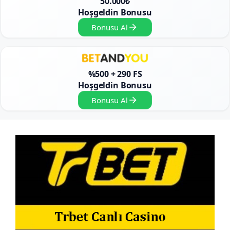
50.000₺
Hoşgeldin Bonusu
Bonusu Al
%500 + 290 FS
Hoşgeldin Bonusu
Bonusu Al