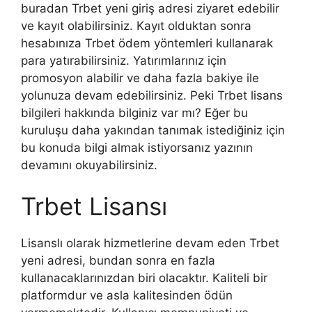
buradan Trbet yeni giriş adresi ziyaret edebilir
ve kayıt olabilirsiniz. Kayıt olduktan sonra
hesabınıza Trbet ödem yöntemleri kullanarak
para yatırabilirsiniz. Yatırımlarınız için
promosyon alabilir ve daha fazla bakiye ile
yolunuza devam edebilirsiniz. Peki Trbet lisans
bilgileri hakkında bilginiz var mı? Eğer bu
kuruluşu daha yakından tanımak istediğiniz için
bu konuda bilgi almak istiyorsanız yazının
devamını okuyabilirsiniz.
Trbet Lisansı
Lisanslı olarak hizmetlerine devam eden Trbet
yeni adresi, bundan sonra en fazla
kullanacaklarınızdan biri olacaktır. Kaliteli bir
platformdur ve asla kalitesinden ödün