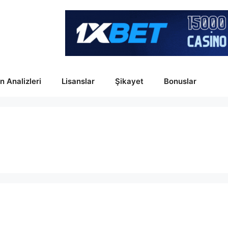
 Analizleri
Lisanslar
Şikayet
Bonuslar