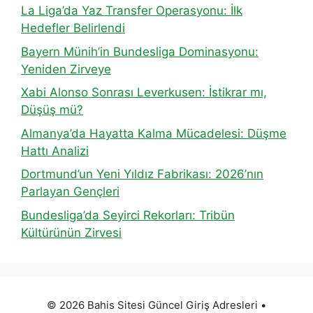
La Liga’da Yaz Transfer Operasyonu: İlk
Hedefler Belirlendi
Bayern Münih’in Bundesliga Dominasyonu:
Yeniden Zirveye
Xabi Alonso Sonrası Leverkusen: İstikrar mı,
Düşüş mü?
Almanya’da Hayatta Kalma Mücadelesi: Düşme
Hattı Analizi
Dortmund’un Yeni Yıldız Fabrikası: 2026’nın
Parlayan Gençleri
Bundesliga’da Seyirci Rekorları: Tribün
Kültürünün Zirvesi
© 2026 Bahis Sitesi Güncel Giriş Adresleri
•