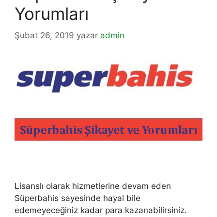
Yorumları
Şubat 26, 2019
yazar
admin
Lisanslı olarak hizmetlerine devam eden
Süperbahis sayesinde hayal bile
edemeyeceğiniz kadar para kazanabilirsiniz.