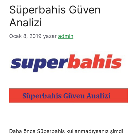
Süperbahis Güven
Analizi
Ocak 8, 2019
yazar
admin
Daha önce Süperbahis kullanmadıysanız şimdi