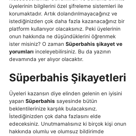
üyelerinin bilgilerini özel şifreleme sistemleri ile
korumaktadır. Artık dolandırılmayacağınız ve
istediğinizden çok daha fazla kazanacağınız bir
platform kullanıyor olacaksınız. Peki üyelerinin
onun hakkında ne düşündüklerini öğrenmek
ister misiniz? O zaman
Süperbahis şikayet ve
yorumları
inceleyebilirsiniz. Bu da yazının
devamında yer alıyor olacaktır.
Süperbahis Şikayetleri
Üyeleri kazansın diye elinden gelenin en iyisini
yapan
Süperbahis
sayesinde bütün
beklentilerinize karşılık bulacaksınız.
İstediğinizden çok daha fazlasını elde
edeceksiniz. Unutmamalısınız ki birçok kişi onun
hakkında olumlu ve olumsuz bildirimde