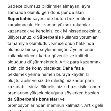
Sadece olumsuz bildirimler almayan, aynı
zamanda olumlu geri dönüşler de alan
Süperbahis
sayesinde bütün beklentileriniz
karşılanacak. Her zaman yüksek rakamlar
kazanacak ve kendinizi çok iyi hissedeceksiniz.
Biliyorsunuz ki
Süperbahis
kullanıcı yorumları
tamamıyla olumludur. Kimse onun hakkında
olumsuz bir şey söylememiştir. Üyeleri onun
kullanılabilecek kadar güvenilir ve kaliteli
olduğunu düşünmektedir. Artık para kazanmak
sizin için de kolay olacaktır. Daha fazla
beklemek yerine hemen buraya kaydınızı
oluşturabilir ve siz de dilediğiniz kadar para
kazanabilirsiniz. Bilmelisiniz ki bazı kişiler onun
oranlarının yüksek olduğunu söylerken bazıları
da
Süperbahis bonusları
ve
promosyonlarından memnun kalmıştır. Artık gelir