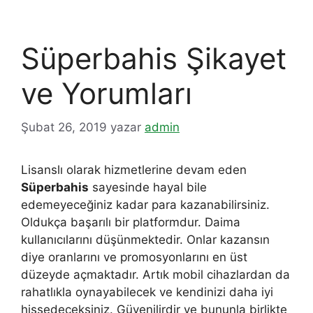
Süperbahis Şikayet
ve Yorumları
Şubat 26, 2019
yazar
admin
Lisanslı olarak hizmetlerine devam eden
Süperbahis
sayesinde hayal bile
edemeyeceğiniz kadar para kazanabilirsiniz.
Oldukça başarılı bir platformdur. Daima
kullanıcılarını düşünmektedir. Onlar kazansın
diye oranlarını ve promosyonlarını en üst
düzeyde açmaktadır. Artık mobil cihazlardan da
rahatlıkla oynayabilecek ve kendinizi daha iyi
hissedeceksiniz. Güvenilirdir ve bununla birlikte