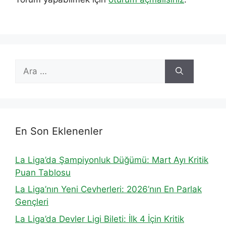
için
ara
En Son Eklenenler
La Liga’da Şampiyonluk Düğümü: Mart Ayı Kritik
Puan Tablosu
La Liga’nın Yeni Cevherleri: 2026’nın En Parlak
Gençleri
La Liga’da Devler Ligi Bileti: İlk 4 İçin Kritik