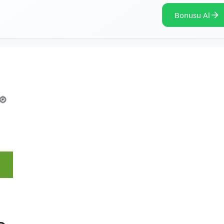
Bonusu Al